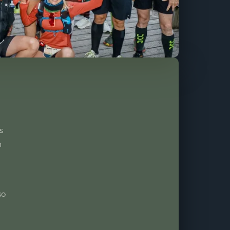
s
n
so